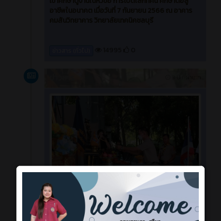
เข้าศึกษาดูงานในหัวข้อ การเปิดโลกทัศน์ ศึกษาต่อสู่
อาชีพในอนาคต เมื่อวันที่ 7 กันยายน 2566 ณ อาคาร
คมสันวิทยาคาร วิทยาลัยเทคนิคชลบุรี
14995
0
ข่าวสาร (ทั่วไป)
ข่าวสาร
3 ปี ที่ผ่านมา
พิธีเปิดกิจกรรมตามโครงการพิธีเตรียมลูกเสือ เนตร
นารีวิสามัญ วิทยาลัยเทคนิคชลบุรี ประดับแถบ 2 สี และ