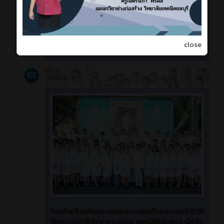
กิจกรรมเดย์แคมป์ (Day Camp) ณ อาคารโดม 78 ปี
วิทยาลัยเทคนิคชลบุรี
close
15058
0
ข่าวสาร (ทั่วไป)
ข่าวสาร
3 ปี ที่ผ่านมา
วันคล้ายวันเฉลิมพระชนมพรรษาสมเด็จพระนางเจ้าสิริกิ
ติ์พระบรมราชินีนาถ พระบรมราชชนนีพันปีหลวง เมื่อวัน