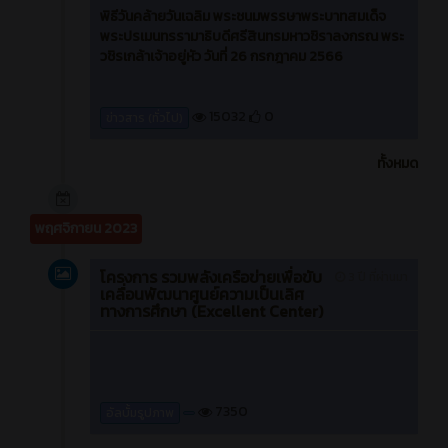
พิธีวันคล้ายวันเฉลิม พระชนมพรรษาพระบาทสมเด็จ
พระปรเมนทรรามาธิบดีศรีสินทรมหาวชิราลงกรณ พระ
วชิรเกล้าเจ้าอยู่หัว วันที่ 26 กรกฎาคม 2566
15032
0
ข่าวสาร (ทั่วไป)
ทั้งหมด
พฤศจิกายน 2023
โครงการ รวมพลังเครือข่ายเพื่อขับ
3 ปี ที่ผ่านมา
เคลื่อนพัฒนาศูนย์ความเป็นเลิศ
ทางการศึกษา (Excellent Center)
7350
อัลบั้มรูปภาพ