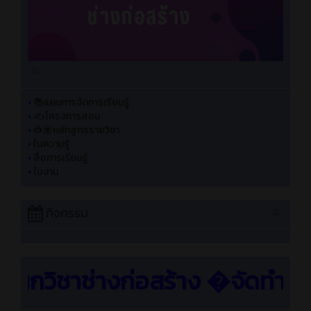
•
📚แผนการจัดการเรียนรู้
•
✍️โครงการสอน
•
👷🏽หลักสูตรรายวิชา
•
ใบความรู้
•
สื่อการเรียนรู้
•
ใบงาน
กิจกรรม
กวิชาช่างก่อสร้าง �จัดทำโดย �คร