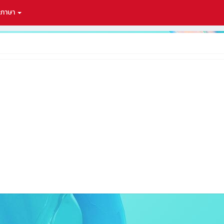
กภาษา