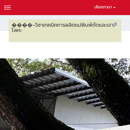
เลือกภาษา
����-วิชาเทคนิคการผลิตเเม่พิมพ์ตัดเเละเจาะ
โลหะ