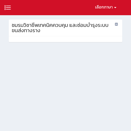
เลือกภาษา
ชมรมวิชาชีพเทคนิคควบคุม และซ่อมบำรุงระบบ
ขนส่งทางราง