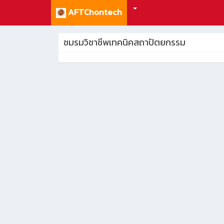
AFTChontech
ชมรมวิชาชีพเทคนิคสถาปัตยกรรม