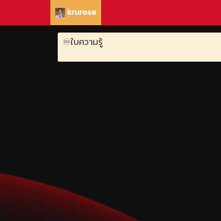
krurose
♾️ใบความรู้