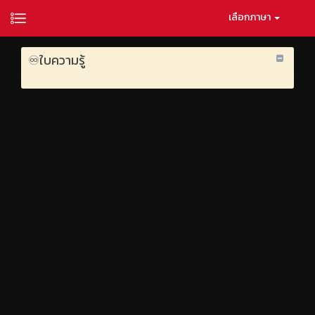
เลือกภาษา
♾️ใบความรู้