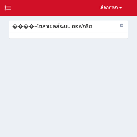
เลือกภาษา
����-โซล่าเซลล์ระบบ ออฟกริด