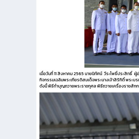
เมื่อวันที่ 11 สิงหาคม 2565 นายนิทัศน์ วีระโพธิ์ประสิท
กิจกรรมเฉลิมพระเกียรติสมเด็จพระนางเจ้าสิริกิติ์ พ
ดังนี้ พิธีทําบุญถวายพระราชกุศล พิธีถวายเครื่องราชส