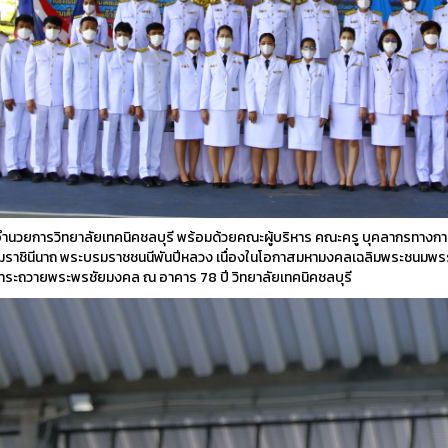
ธิ์ ผู้อำนวยการวิทยาลัยเทคนิคชลบุรี พร้อมด้วยคณะผู้บริหาร คณะครู บุคลากรทางกา
ระบรมราชินีนาถ พระบรมราชชนนีพันปีหลวง เนื่องในโอกาสมหามงคลเฉลิมพระชนม
ักการะถวายพระพรชัยมงคล ณ อาคาร 78 ปี วิทยาลัยเทคนิคชลบุรี