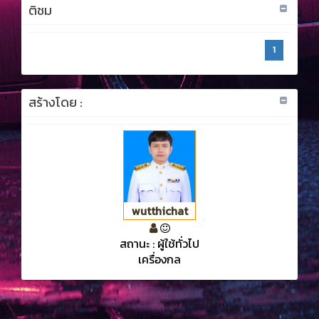
ติชม
1
สร้างโดย :
wutthichat
สถานะ : ผู้ใช้ทั่วไป
เครื่องกล