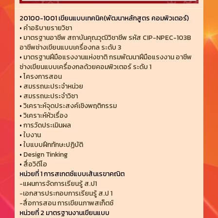
20100-1001 เขียนแบบเทคนิค(พัฒนาหลักสูตร คอมพิวเตอร์)
•
คำอธิบายรายวิชา
•
มาตรฐานอาชีพ สถาบันคุณวุฒิวิชาชีพ รหัส CIP-NPEC-103B
อาชีพช่างเขียนแบบเครื่องกล ระดับ 3
•
มาตรฐานฝีมือแรงงานแห่งชาติ กรมพัฒนาฝีมือแรงงาน อาชีพ
ช่างเขียนแบบเครื่องกลด้วยคอมพิวเตอร์ ระดับ 1
•
โครงการสอน
•
สมรรถนะประจำหน่วย
•
สมรรถนะประจำวิชา
•
วิเคราะห์จุดประสงค์เชิงพฤติกรรม
•
วิเคราะห์หัวเรื่อง
•
การวัดประเมินผล
•
ใบงาน
•
ใบแบบฝึกทักษะปฏิบัติ
•
Design Tinking
•
สื่อวิดีโอ
หน่วยที่ 1 การสเกตซ์แบบเส้นเรขาคณิต
-แผนการจัดการเรียนรู้ ส.ป1
-เอกสารประกอบการเรียนรู้ ส.ป 1
-สื่อการสอน การเขียนภาพสเก็ตช์
หน่วยที่ 2 มาตรฐานงานเขียนแบบ