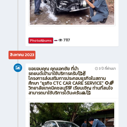
7117
PhotoAlbums
สิงหาคม 2023
ขอขอบคุณ คุณเอกชัย ที่นำ
3 ปี ที่ผ่านมา
รถยนต์เข้ามาใช้บริการครับ🥰✌️
โครงการส่งเสริมการประกอบธุรกิจในสถาน
ศึกษา “ธุรกิจ CTC CAR CARE SERVICE” 🌻🌈
วิทยาลัยเทคนิคชลบุรี💯 เรียนเชิญ ท่านที่สนใจ
สามารถมาใช้บริการได้นะครับ🙏🥰