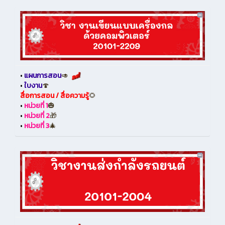
•
แผนการสอน
🥑
•
ใบงาน
🍄
สื่อการสอน / สื่อความรู้
🌻
•
หน่วยที่ 1
🎃
•
หน่วยที่ 2
🎁
•
หน่วยที่ 3
🎄