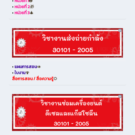
•
หน่วยที่ 1
🎃
•
หน่วยที่ 2
🎁
•
หน่วยที่ 3
🎄
•
แผนการสอน
🥑
•
ใบงาน
🍄
สื่อการสอน / สื่อความรู้
🌻