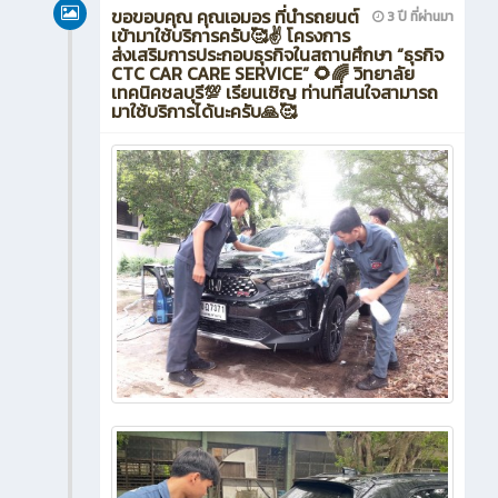
ขอขอบคุณ คุณเอมอร ที่นำรถยนต์
3 ปี ที่ผ่านมา
เข้ามาใช้บริการครับ🥰✌️ โครงการ
ส่งเสริมการประกอบธุรกิจในสถานศึกษา “ธุรกิจ
CTC CAR CARE SERVICE” 🌻🌈 วิทยาลัย
เทคนิคชลบุรี💯 เรียนเชิญ ท่านที่สนใจสามารถ
มาใช้บริการได้นะครับ🙏🥰