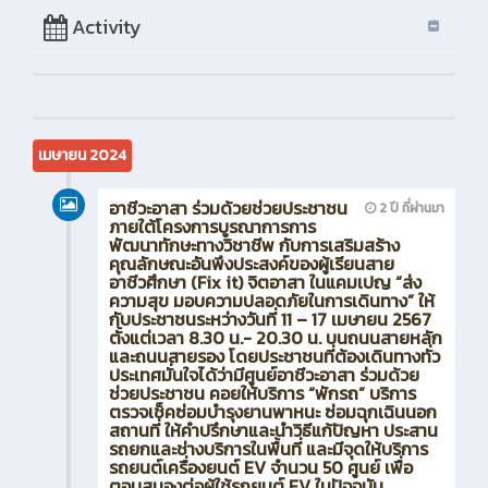
Activity
เมษายน 2024
อาชีวะอาสา ร่วมด้วยช่วยประชาชน
2 ปี ที่ผ่านมา
ภายใต้โครงการบูรณาการการ
พัฒนาทักษะทางวิชาชีพ กับการเสริมสร้าง
คุณลักษณะอันพึงประสงค์ของผู้เรียนสาย
อาชีวศึกษา (Fix it) จิตอาสา ในแคมเปญ “ส่ง
ความสุข มอบความปลอดภัยในการเดินทาง” ให้
กับประชาชนระหว่างวันที่ 11 – 17 เมษายน 2567
ตั้งแต่เวลา 8.30 น.- 20.30 น. บนถนนสายหลัก
และถนนสายรอง โดยประชาชนที่ต้องเดินทางทั่ว
ประเทศมั่นใจได้ว่ามีศูนย์อาชีวะอาสา ร่วมด้วย
ช่วยประชาชน คอยให้บริการ “พักรถ” บริการ
ตรวจเช็คซ่อมบำรุงยานพาหนะ ซ่อมฉุกเฉินนอก
สถานที่ ให้คำปรึกษาและนำวิธีแก้ปัญหา ประสาน
รถยกและช่างบริการในพื้นที่ และมีจุดให้บริการ
รถยนต์เครื่องยนต์ EV จำนวน 50 ศูนย์ เพื่อ
ตอบสนองต่อผู้ใช้รถยนต์ EV ในปัจจุบัน