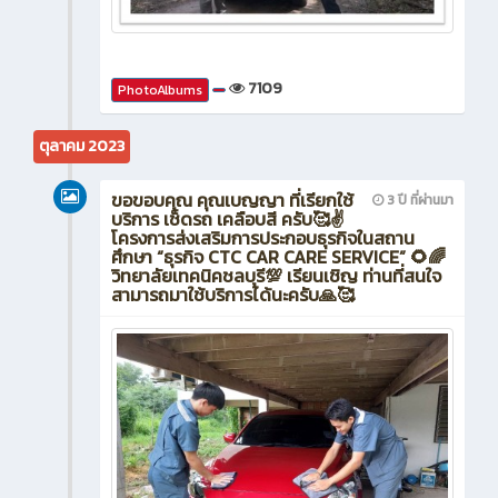
7109
PhotoAlbums
ตุลาคม 2023
ขอขอบคุณ คุณเบญญา ที่เรียกใช้
3 ปี ที่ผ่านมา
บริการ เช็ดรถ เคลือบสี ครับ🥰✌️
โครงการส่งเสริมการประกอบธุรกิจในสถาน
ศึกษา “ธุรกิจ CTC CAR CARE SERVICE” 🌻🌈
วิทยาลัยเทคนิคชลบุรี💯 เรียนเชิญ ท่านที่สนใจ
สามารถมาใช้บริการได้นะครับ🙏🥰