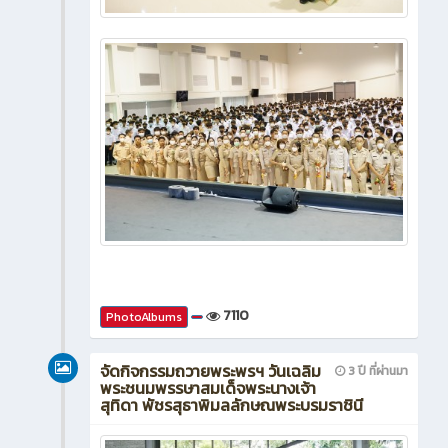
7110
PhotoAlbums
จัดกิจกรรมถวายพระพรฯ วันเฉลิม
3 ปี ที่ผ่านมา
พระชนมพรรษาสมเด็จพระนางเจ้า
สุทิดา พัชรสุธาพิมลลักษณพระบรมราชินี