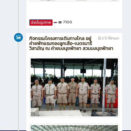
7100
อัลบั้มรูปภาพ
กิจกรรมโครงการเดินทางไกล อยู่
2 ปี ที่ผ่านมา
ค่ายพักแรมกองลูกเสือ-เนตรนารี
วิสามัญ ณ ค่ายนงนุชพัทยา สวนนงนุชพัทยา