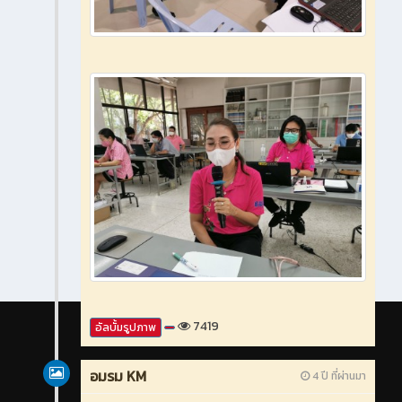
7419
อัลบั้มรูปภาพ
อมรม KM
4 ปี ที่ผ่านมา