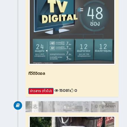
ทีวีดิจิตอล
15081
0
ข่าวสาร (ทั่วไป)
日志
7 ปี ที่ผ่านมา