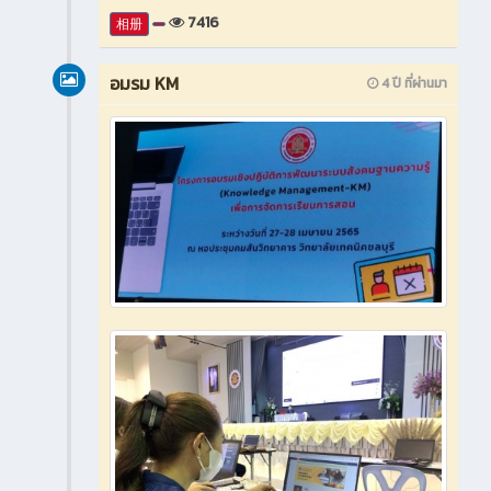
7416
相册
อมรม KM
4 ปี ที่ผ่านมา