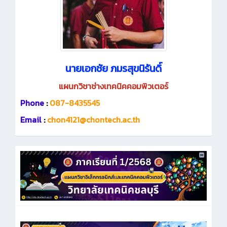
นายเอกชัย ภมรสุขนิรันดิ์
แผนกวิชาช่างเทคนิคคอมพิวเตอร์
Phone
:
087-8435545
Email
:
chon4121@chontech.ac.th