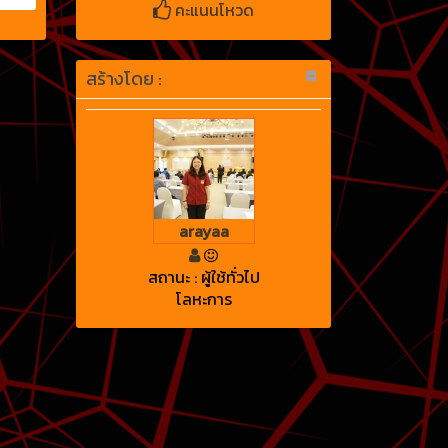
คะแนนโหวด
สร้างโดย :
arayaa
สถานะ : ผู้ใช้ทั่วไป
โลหะการ