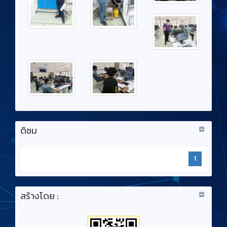
ติชม
1
สร้างโดย :