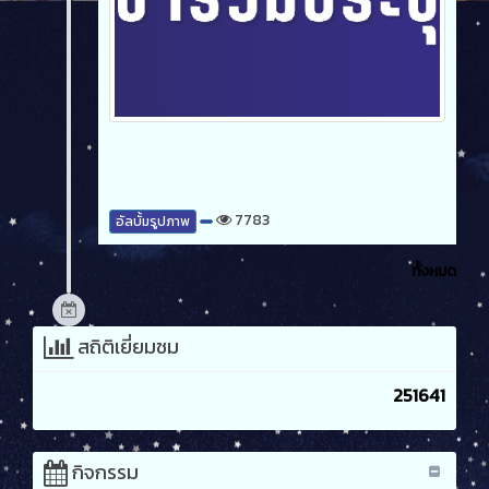
7783
อัลบั้มรูปภาพ
ทั้งหมด
สถิติเยี่ยมชม
251641
กิจกรรม