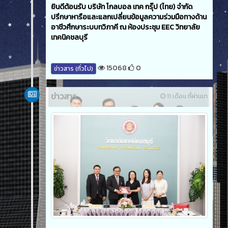
ยินดีต้อนรับ บริษัท โกลบอล เทค กรุ๊ป (ไทย) จำกัด
ปรึกษาหารือและแลกเปลี่ยนข้อมูลความร่วมมือทางด้าน
อาชีวศึกษาระบบทวิภาคี ณ ห้องประชุม EEC วิทยาลัย
เทคนิคชลบุรี
15068
0
ข่าวสาร (ทั่วไป)
ข่าวสาร
11 เดือน ที่ผ่านมา