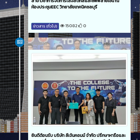
สาขาวิชาการจัดการโลจิสติกส์และซัพพลายเชน ณ
ห้องประชุมEEC วิทยาลัยเทคนิคชลบุรี
15082
0
ข่าวสาร (ทั่วไป)
ข่าวสาร
9 เดือน ที่ผ่านมา
ยินดีต้อนรับ บริษัท ลีเจ้นคอมม์ จำกัด ปรึกษาหารือและ