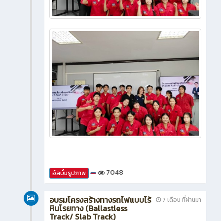
7048
อัลบั้มรูปภาพ
อบรมโครงสร้างทางรถไฟแบบไร้
7 เดือน ที่ผ่านมา
หินโรยทาง (Ballastless
Track/ Slab Track)