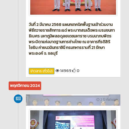
วันที่ 2 มีนาคม 2568 แผนกเทคนิคพื้นฐานเข้าร่วมงาน
พิธีถวายราชสักการะแด่ พระบาทสมเด็จพระบรมชนกา
ธิเบศร มหาภูมิพลอดุลยเดชมหาราช บรมนาภบพิตร
พระบิดาแห่งมาตฐานการช่างไทย ณ อาคารกีรติสิริ
โยธิน ค่ายนวมินทราชินี กรมทหารราบที่ 21 รักษา
พระองค์ จ. ชลบุรี
14969
0
ข่าวสาร (ทั่วไป)
พฤศจิกายน 2024
ข่าวสาร
2 ปี ที่ผ่านมา