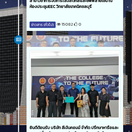
สาขาวิชาการจัดการโลจิสติกส์และซัพพลายเชน ณ
ห้องประชุมEEC วิทยาลัยเทคนิคชลบุรี
15082
0
ข่าวสาร (ทั่วไป)
ข่าวสาร
9 เดือน ที่ผ่านมา
ยินดีต้อนรับ บริษัท ลีเจ้นคอมม์ จำกัด ปรึกษาหารือและ