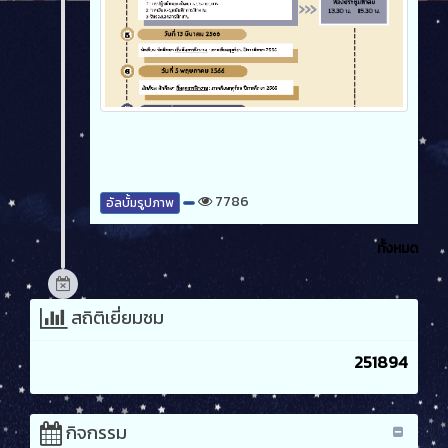
7786
อัลบั้มรูปภาพ
ทั้งหมด
สถิติเยี่ยมชม
251894
กิจกรรม