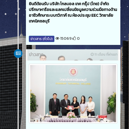
ยินดีต้อนรับ บริษัท โกลบอล เทค กรุ๊ป (ไทย) จำกัด
ปรึกษาหารือและแลกเปลี่ยนข้อมูลความร่วมมือทางด้าน
อาชีวศึกษาระบบทวิภาคี ณ ห้องประชุม EEC วิทยาลัย
เทคนิคชลบุรี
15069
0
ข่าวสาร (ทั่วไป)
ข่าวสาร
11 เดือน ที่ผ่านมา