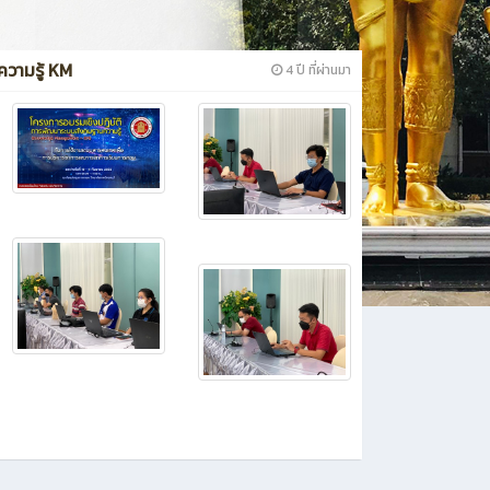
วามรู้ KM
4 ปี ที่ผ่านมา