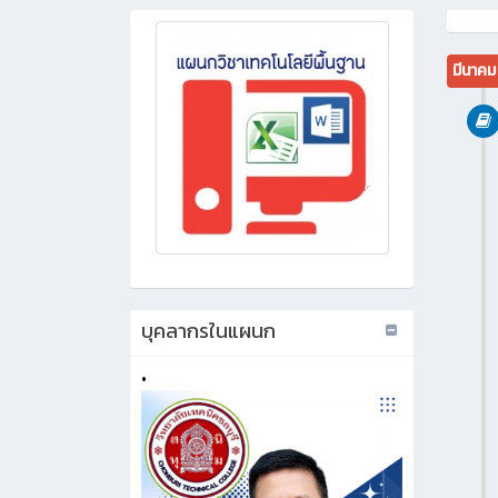
มีนาค
บุคลากรในแผนก
•