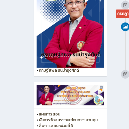
กรกฎา
•
กฤษฐ์สพล ธนบำรุงศักดิ์
•
แผนการสอน
•
ผังการวัดสมรรถนะทักษะการควบคุม
•
สื่อการสอนหน่วยที่ 3