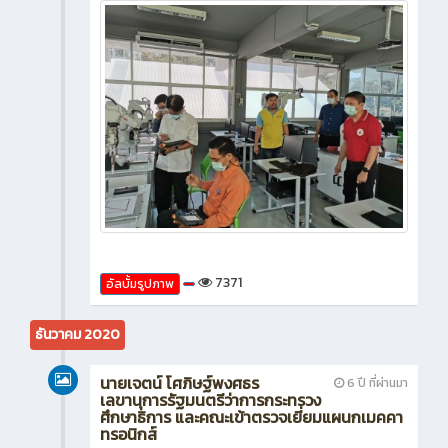
7371
อัลบั้มรูปภาพ
ธันวาคม 2020
นายเจตน์ โศภิษฐ์พงศธร
6 ปี ที่ผ่านมา
เลขานุการรัฐมนตรีว่าการกระทรวง
ศึกษาธิการ และคณะเข้าตรวจเยี่ยมแผนกเมคคา
ทรอนิกส์