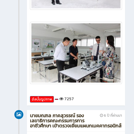
7257
อัลบั้มรูปภาพ
นายมณฑล ภาคสุวรรณ์ รอง
6 ปี ที่ผ่านมา
เลขาธิการคณะกรรมการการ
อาชีวศึกษา เข้าตรวจเยี่ยมแผนกเมคคาทรอนิกส์