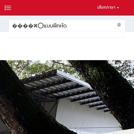
เลือกภาษา
����❌⭕แบบฝึกหัด