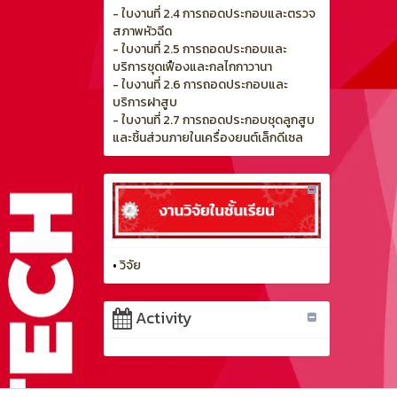
- ใบงานที่ 2.4 การถอดประกอบและตรวจ
สภาพหัวฉีด
- ใบงานที่ 2.5 การถอดประกอบและ
บริการชุดเฟืองและกลไกกาวานา
- ใบงานที่ 2.6 การถอดประกอบและ
บริการฝาสูบ
- ใบงานที่ 2.7 การถอดประกอบชุดลูกสูบ
และชิ้นส่วนภายในเครื่องยนต์เล็กดีเซล
•
วิจัย
Activity