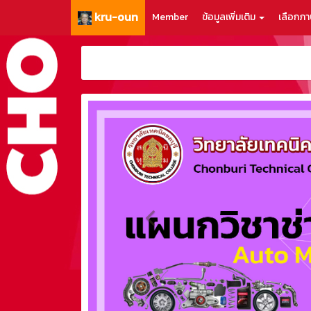
kru-oun
Member
ข้อมูลเพิ่มเติม
เลือกภ