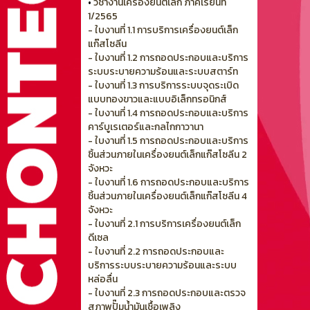
•
วิชางานเครื่องยนต์เล็ก ภาคเรียนที่
1/2565
- ใบงานที่ 1.1 การบริการเครื่องยนต์เล็ก
แก๊สโซลีน
- ใบงานที่ 1.2 การถอดประกอบและบริการ
ระบบระบายความร้อนและระบบสตาร์ท
- ใบงานที่ 1.3 การบริการระบบจุดระเบิด
แบบทองขาวและแบบอิเล็กทรอนิกส์
- ใบงานที่ 1.4 การถอดประกอบและบริการ
คาร์บูเรเตอร์และกลไกกาวานา
- ใบงานที่ 1.5 การถอดประกอบและบริการ
ชิ้นส่วนภายในเครื่องยนต์เล็กแก๊สโซลีน 2
จังหวะ
- ใบงานที่ 1.6 การถอดประกอบและบริการ
ชิ้นส่วนภายในเครื่องยนต์เล็กแก๊สโซลีน 4
จังหวะ
- ใบงานที่ 2.1 การบริการเครื่องยนต์เล็ก
ดีเซล
- ใบงานที่ 2.2 การถอดประกอบและ
บริการระบบระบายความร้อนและระบบ
หล่อลื่น
- ใบงานที่ 2.3 การถอดประกอบและตรวจ
สภาพปั๊มน้ำมันเชื้อเพลิง