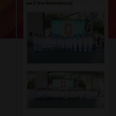
๗๘ ปี วิทยาลัยเทคนิคชลบุรี