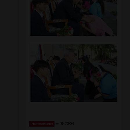
7304
PhotoAlbums