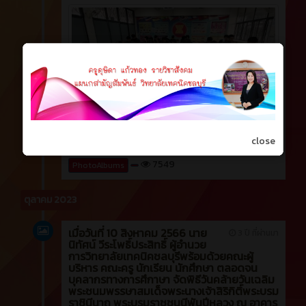
close
7549
PhotoAlbums
ตุลาคม 2023
เมื่อวันที่ 10 สิงหาคม 2566 นาย
3 ปี ที่ผ่านมา
นิทัศน์ วีระโพธิ์ประสิทธิ์ ผู้อำนวย
การวิทยาลัยเทคนิคชลบุรีพร้อมด้วยคณะผู้
บริหาร คณะครู นักเรียน นักศึกษา ตลอดจน
บุคลากรทางการศึกาษา จัดพิธีวันคล้ายวันเฉลิม
พระชนมพรรษาสมเด็จพระนางเจ้าสิริกิติ์พระบรม
ราชินีนาถ พระบรมราชชนนีพันปีหลวง ณ อาคาร