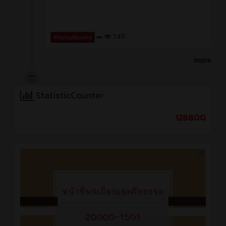
7411
PhotoAlbums
more
StatisticCounter
128800