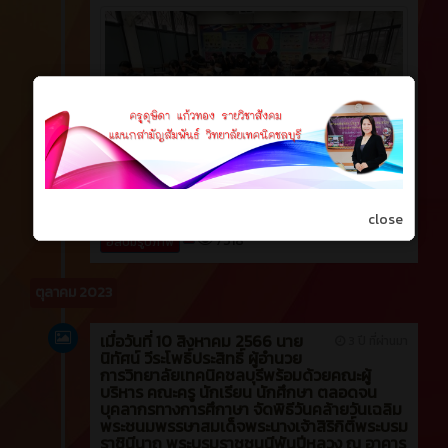
close
7518
อัลบั้มรูปภาพ
ตุลาคม 2023
เมื่อวันที่ 10 สิงหาคม 2566 นาย
3 ปี ที่ผ่านมา
นิทัศน์ วีระโพธิ์ประสิทธิ์ ผู้อำนวย
การวิทยาลัยเทคนิคชลบุรีพร้อมด้วยคณะผู้
บริหาร คณะครู นักเรียน นักศึกษา ตลอดจน
บุคลากรทางการศึกาษา จัดพิธีวันคล้ายวันเฉลิม
พระชนมพรรษาสมเด็จพระนางเจ้าสิริกิติ์พระบรม
ราชินีนาถ พระบรมราชชนนีพันปีหลวง ณ อาคาร