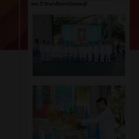
๗๘ ปี วิทยาลัยเทคนิคชลบุรี