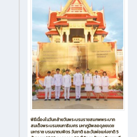
พิธีเนื่องในวันคล้ายวันพระบรมราชสมภพพระบาท
สมเด็จพระบรมชนกาธิเบศร มหาภูมิพลอดุลยเดช
มหาราช บรมนาถบพิตร วันชาติ และวันพ่อแห่งชาติ 5