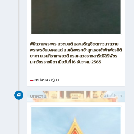
พิธีถวายพระพร สวดมนต์ และเจริญจิตตภาวนา ถวาย
พระพรชัยมงคลแด่ สมเด็จพระเจ้าลูกเธอเจ้าฟ้าพัชรกิติ
ยาภา นเรนทิราเทพยวดี กรมหลวงราชสาริณีสิริพัชร
มหาวัชรราชธิดา เมื่อวันที่ 16 ธันวาคม 2565
14947
0
บทความ
4 ปี ที่ผ่านมา