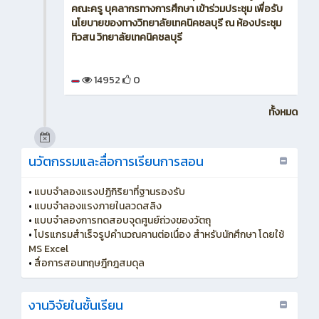
คณะครู บุคลากรทางการศึกษา เข้าร่วมประชุม เพื่อรับ
นโยบายของทางวิทยาลัยเทคนิคชลบุรี ณ ห้องประชุม
ทิวสน วิทยาลัยเทคนิคชลบุรี
14952
0
ทั้งหมด
นวัตกรรมและสื่อการเรียนการสอน
•
แบบจำลองแรงปฏิกิริยาที่ฐานรองรับ
•
แบบจำลองแรงภายในลวดสลิง
•
แบบจำลองการทดสอบจุดศูนย์ถ่วงของวัตถุ
•
โปรแกรมสำเร็จรูปคำนวณคานต่อเนื่อง สำหรับนักศึกษา โดยใช้
MS Excel
•
สื่อการสอนทฤษฎีกฎสมดุล
งานวิจัยในชั้นเรียน