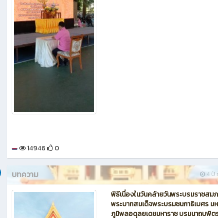
14946
0
บทความ
4 ปี ท
พิธีเนื่องในวันคล้ายวันพระบรมราชสม
พระบาทสมเด็จพระบรมชนกาธิเบศร มห
ภูมิพลอดุลยเดชมหาราช บรมนาถบพิตร