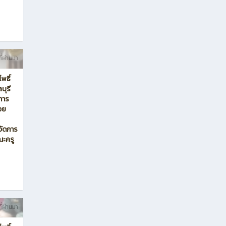
ี่ผ่านมา
โพธิ์
บุรี
การ
วย
ย
จัดการ
ณะครู
ี่ผ่านมา