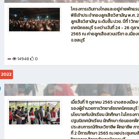
โครงการเดินทางไกลและอยู่ค่ายพักแร
พิธีเข้าประจำกองลูกเสือวิสามัญ พ.ศ.
ลูกเสือวิสามัญ ระดับชั้น ปวช. ปีที่ 1 วิท
เทคนิคชลบุรี ระหว่างวันที่ 24 - 26 ตุล
2565 ณ ค่ายลูกเสือสวนปรีชา อ.เมืองช
จ.ชลบุรี
14948
0
ม 2022
บทความ
4 ปี ท
เมื่อวันที่ 11 ตุลาคม 2565 นางสองเมือง ก
รองผู้อำนวยการวิทยาลัยเทคนิคชลบุรี ใ
นโยบายกับนักเรียน นักศึกษา ในโครงก
ปฐมนิเทศนักเรียน นักศึกษา ก่อนออกฝึ
ประสบการณ์ทักษะวิชาชีพ ฝึกอาชีพ ภา
ที่ 2 ปีการศึกษา 2565 ณ หอประชุมคมส