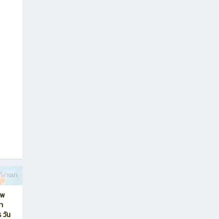
ี่ผ่านมา
ภพ
า
 วัน