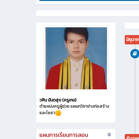
มิถุนา
วศิน นันตสุข (ครูเกม)
ตำแหน่งครูผู้ช่วย แผนกวิชาช่างก่อสร้าง
และโยธา
แผนการเรียนการสอน
ธันวา