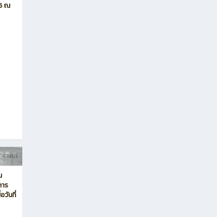
65 ณ
ี่ผ่านมา
น
การ
วันที่