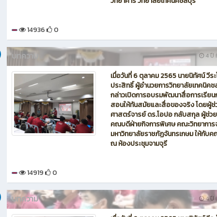
วิทยาคาร วิทยาลัยเทคนิคชลบุรี
14936
0
บทความ
4 ปี ท
เมื่อวันที่ 6 ตุลาคม 2565 นายนิทัศน์ วีระ
ประสิทธิ์ ผู้อำนวยการวิทยาลัยเทคนิคชล
กล่าวเปิดการอบรมพัฒนาสื่อการเรียน
สอนให้ทันสมัยและสื่อของจริง โดยผู้ช่
ศาสตร์จารย์ ดร.โอปอ กลับสกุล ผู้ช่ว
คณบดีฝ่ายกิจการพิเศษ คณะวิทยาการ
มหาวิทยาลัยราชภัฏจันทรเกษม ให้กับค
ณ ห้องประชุมจามจุรี
14919
0
บทความ
4 ปี ท