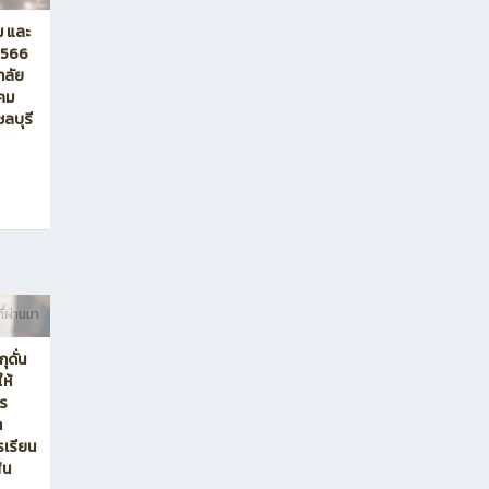
ม และ
 2566
ยาลัย
าคม
ลบุรี
ี่ผ่านมา
ุดั่น
ห้
าร
ก
รเรียน
ัน