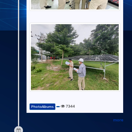
7344
PhotoAlbums
more