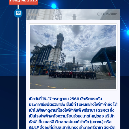
กรกฎาคม 2025
News
1 ปี ที่ผ่านมา
เมื่อวันที่ 16-17 กรกฏาคม 2568 นักเรียนระดับ
ประกาศนียบัตรวิชาชีพ ชั้นปีที่ 1 แผนกช่างไฟฟ้ากำลัง ได้
เข้าไปศึกษาดูงานที่โรงไฟฟ้ากัลฟ์ ศรีราชา (GSRC) ซึ่ง
เป็นโรงไฟฟ้าพลังความร้อนร่วมขนาดใหญ่ของ บริษัท
กัลฟ์ เอ็นเนอร์จี ดีเวลลอปเมนท์ จำกัด (มหาชน) หรือ
GULF ตั้งอยู่ที่ตำบลเขาคันทรง อำเภอศรีราชา จังหวัด