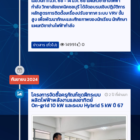
เมื่อวันที่ 11 มี.ค. 68 - 14 มี.ค. 68 แผนกวิชาช่างไฟฟ้า
กำลัง วิทยาลัยเทคนิคชลบุรี ได้จัดอบรมเชิงปฎิบัติการ
หลักสูตรการติดตั้งเครื่องปรับอากาศ ระบบ VRV ขั้น
สูง เพื่อพัฒนาทักษะและศักยภาพของนักเรียน นักศึกษา
แผนกวิชาช่างไฟฟ้ากำลัง
14991
0
ข่าวสาร (ทั่วไป)
more
กันยายน 2024
โครงการจัดซื้อครุภัณฑ์ชุดฝึกระบบ
2 ปี ที่ผ่านมา
ผลิตไฟฟ้าพลังงานแสงอาทิตย์
On-grid 10 kW และระบบ Hybrid 5 kW ปี 67