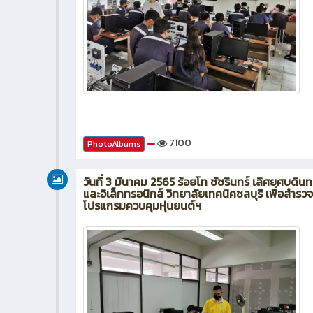
7100
PhotoAlbums
วันที่ 3 มีนาคม 2565 ร้อยโท ชัชรินทร์ เลิศยศบดิน
และอิเล็กทรอนิกส์ วิทยาลัยเทคนิคชลบุรี เพื่อสำร
โปรแกรมควบคุมหุ่นยนต์ฯ