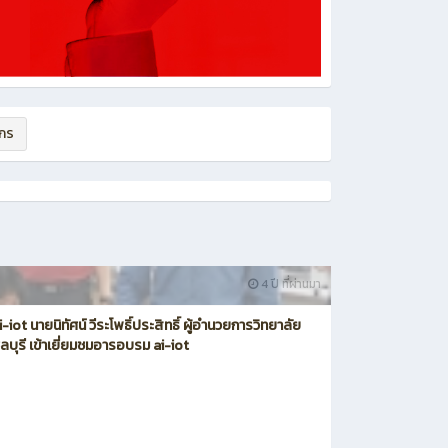
ากร
4 ปี ที่ผ่านมา
iot นายนิทัศน์ วีระโพธิ์ประสิทธิ์ ผู้อำนวยการวิทยาลัย
ลบุรี เข้าเยี่ยมชมอารอบรม ai-iot