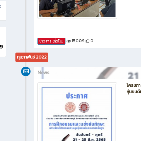
15009
0
ข่าวสาร (ทั่วไป)
9
กุมภาพันธ์ 2022
News
โครงกา
หุ่นยนต