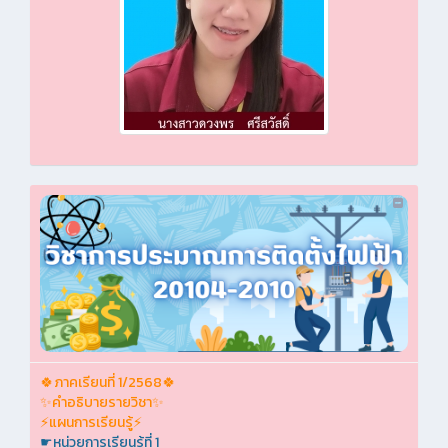
🍀ภาคเรียนที่ 1/2568🍀
✨คำอธิบายรายวิชา✨
⚡แผนการเรียนรู้⚡
☛หน่วยการเรียนรู้ที่ 1