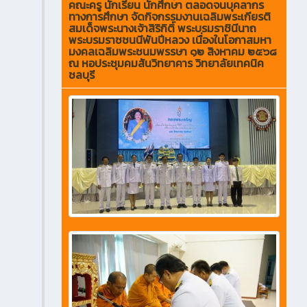
คณะครู นักเรียน นักศึกษา ตลอดจนบุคลากร
ทางการศึกษา จัดกิจกรรมงานเฉลิมพระเกียรติ
สมเด็จพระนางเจ้าสิริกิติ์ พระบรมราชินีนาถ
พระบรมราชชนนีพันปีหลวง เนื่องในโอกาสมหา
มงคลเฉลิมพระชนมพรรษา ๑๒ สิงหาคม ๒๕๖๘
ณ หอประชุมคมสันวิทยาคาร วิทยาลัยเทคนิค
ชลบุรี