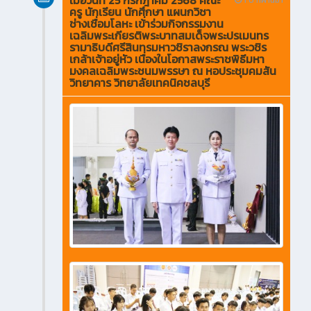
ครู นักเรียน นักศึกษา แผนกวิชา
ช่างเชื่อมโลหะ เข้่าร่วมกิจกรรมงาน
เฉลิมพระเกียรติพระบาทสมเด็จพระปรเมนทร
รามาธิบดีศรีสินทรมหาวชิราลงกรณ พระวชิร
เกล้าเจ้าอยู่หัว เนื่องในโอกาสพระราชพิธีมหา
มงคลเฉลิมพระชนมพรรษา ณ หอประชุมคมสัน
วิทยาคาร วิทยาลัยเทคนิคชลบุรี