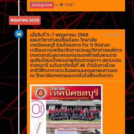
7087
อัลบั้มรูปภาพ
พฤษภาคม 2025
เมื่อวันที่ 5-7 พฤษภาคม 2568
1 ปี ที่ผ่านมา
แผนกวิชาช่างฌชื่อมโลหะ วิทยาลัย
เทคนิคชลบุรี ร่วมโครงการ Fix it จิตอาสา
เตรียมความพร้อมจัดการประชุมวิชาการองค์การ
เกษตรกรในอนาคตแห่งประเทศไทยในพระราช
อุปถัมภ์สมเด็จพระเทพรัตนราชสุดาฯ สยามบรม
ราชกุมารี ระดับชาติครั้งที่ 46 ดำเนินการโดย
อาชีวศึกษาภาคตะวันออกและกรุงเทพมหานคร
ณ วิทยาลัยเกษตรและเทคโนโลยีฉะเชิงเทรา