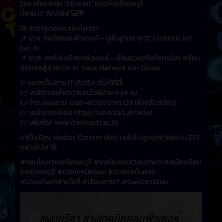
วิทยาลัยเทคนิค “แห่งแรก” ของจังหวัดชลบุรี
ที่สาย IT ต้องเลิฟ 💻💖
🚀 สาขาสุดฮอต รอบโควตา
📌 ปวช. เทคนิคคอมพิวเตอร์ – ปูพื้นฐานสาย IT, โปรแกรม, IoT
และ AI
📌 ปวส. เทคโนโลยีคอมพิวเตอร์ – อัปเลเวลสกิลโคตรโปร พร้อม
ต่อยอดสู่สายงาน AI, Data, Network และ Cloud
✨ อยากเป็นสาย IT ตัวจริง เริ่มได้ที่นี่!
👉 สมัครรอบโควตาออนไลน์ง่าย ๆ 24 ชม.
👉 โทร.สอบถาม: 038-485202 กด 129 (ฝ่ายรับสมัคร)
👉 สมัครออนไลน์: https://shorturl.at/wI2e1
👉 เพิ่มเติม: www.chontech.ac.th
มาเป็น Dev, Hacker, Creator กับเรา แล้วไปลุยอุตสาหกรรม EEC
อย่างโปร! 🚀
#รอบโควตาเทคนิคชลบุรี #เทคนิคคอมChonTech #สมัครเรียน
เทคนิคชลบุรี #ปวชเทคนิคคอม #ปวสเทคโนคอม
#ChonTechสายไอที #เรียนสายIT #GenZสายDev