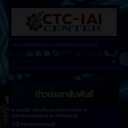
•
ลงทะเบียนศูนย์ปัญญาประดิษฐ์เพื่องานอุตสาหกรรม
กิจกรรม
ข่าวประชาสัมพันธ์
💫 สแกนปุ๊บ สมัครปั๊บ! รอบโควตา มาแล้ววว 🔥
สมัครง่าย ออนไลน์ 24 ชม. ไม่มีวันหยุด ⏰
🥇🏆 วิทยาลัยเทคนิคชลบุรี