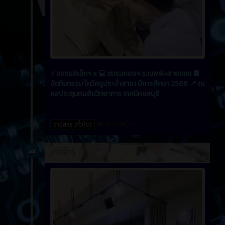
⚡ ชมรมอิเล็กฯ x 💻 ชมรมคอมฯ รวมพลังสายเทค! 📆
จัดกิจกรรม ไหว้ครูประจำสาขา ปีการศึกษา 2568 📍 ณ
หอประชุมคมสันวิทยาการ เทคนิคชลบุรี
14941
0
ข่าวสาร (ทั่วไป)
ข่าวสาร
1 ปี ที่ผ่านมา