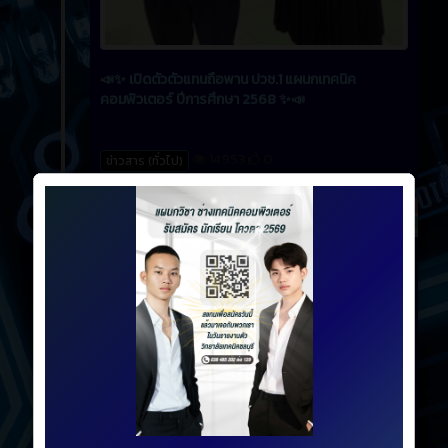
📣✨ เปิดตัวตัวแทนถือพาน ปวช.1 แผนกเทคนิค
คอมพิวเตอร์ ปีการศึกษา 2568 ✨📣
14953
0
ข่าวสาร (ทั่วไป)
ข่าวสาร
1 ปี ที่ผ่านมา