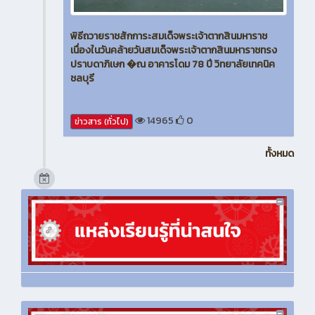
พิธีถวายราชสักการะสมเด็จพระเจ้าตากสินมหาราช
เนื่องในวันคล้ายวันสมเด็จพระเจ้าตากสินมหาราชทรง
ปราบดาภิเษก �ณ อาคารโดม 78 ปี วิทยาลัยเทคนิค
ชลบุรี
14965
0
ข่าวสาร (ทั่วไป)
ทั้งหมด