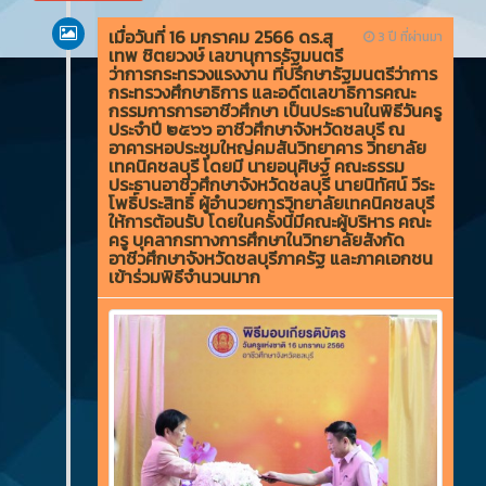
เมื่อวันที่ 16 มกราคม 2566 ดร.สุ
3 ปี ที่ผ่านมา
เทพ ชิตยวงษ์ เลขานุการรัฐมนตรี
ว่าการกระทรวงแรงงาน ที่ปรึกษารัฐมนตรีว่าการ
กระทรวงศึกษาธิการ และอดีตเลขาธิการคณะ
กรรมการการอาชีวศึกษา เป็นประธานในพิธีวันครู
ประจำปี ๒๕๖๖ อาชีวศึกษาจังหวัดชลบุรี ณ
อาคารหอประชุมใหญ่คมสันวิทยาคาร วิทยาลัย
เทคนิคชลบุรี โดยมี นายอนุศิษฐ์ คณะธรรม
ประธานอาชีวศึกษาจังหวัดชลบุรี นายนิทัศน์ วีระ
โพธิ์ประสิทธิ์ ผู้อำนวยการวิทยาลัยเทคนิคชลบุรี
ให้การต้อนรับ โดยในครั้งนี้มีคณะผู้บริหาร คณะ
ครู บุคลากรทางการศึกษาในวิทยาลัยสังกัด
อาชีวศึกษาจังหวัดชลบุรีภาครัฐ และภาคเอกชน
เข้าร่วมพิธีจำนวนมาก