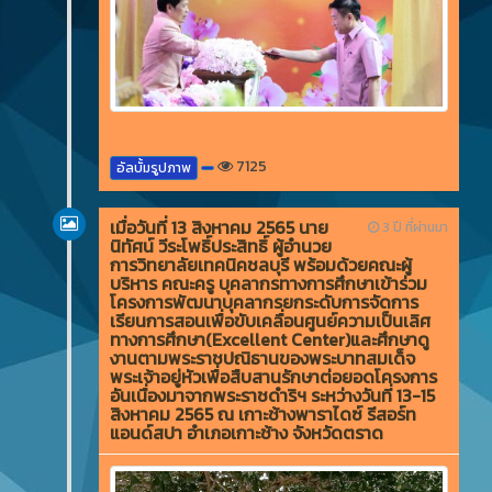
7125
อัลบั้มรูปภาพ
เมื่อวันที่ 13 สิงหาคม 2565 นาย
3 ปี ที่ผ่านมา
นิทัศน์ วีระโพธิ์ประสิทธิ์ ผู้อำนวย
การวิทยาลัยเทคนิคชลบุรี พร้อมด้วยคณะผู้
บริหาร คณะครู บุคลากรทางการศึกษาเข้าร่วม
โครงการพัฒนาบุคลากรยกระดับการจัดการ
เรียนการสอนเพื่อขับเคลื่อนศูนย์ความเป็นเลิศ
ทางการศึกษา(Excellent Center)และศึกษาดู
งานตามพระราชปณิธานของพระบาทสมเด็จ
พระเจ้าอยู่หัวเพื่อสืบสานรักษาต่อยอดโครงการ
อันเนื่องมาจากพระราชดำริฯ ระหว่างวันที่ 13-15
สิงหาคม 2565 ณ เกาะช้างพาราไดซ์ รีสอร์ท
แอนด์สปา อำเภอเกาะช้าง จังหวัดตราด