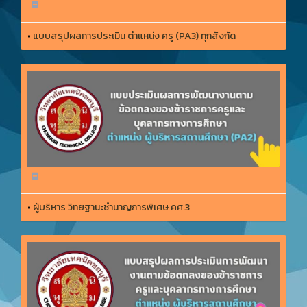
•
แบบสรุปผลการประเมิน ตำแหน่ง ครู (PA3) ทุกสังกัด
•
ผู้บริหาร วิทยฐานะชำนาญการพิเศษ คศ.3