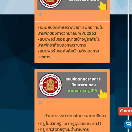
•
ระเบียบวิทยาลัยว่าด้วยการพักอาศัยใน
บ้านพักของทางวิทยาลัย พ.ศ. 2562
•
แบบฟอร์มขออนุญาตเข้าอยู่อาศัยใน
บ้านพักอาศัยของทางราชการ
•
แบบฟอร์มขอส่งคืนบ้านพักของทาง
ราชการ
กันยา
ตัวอย่าง PA1 ตามนโยบายสถานศึกษา
•
ครู ไม่มีวิทยฐานะ (ครูผู้ช่วยและ คศ.1 )
•
ครู คศ.2 วิทยฐานะชำนาญการ