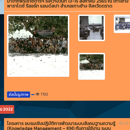
มาจากพระราชดำริฯ ระหว่างวันที่ 13-15 สิงหาคม 2565 ณ เกาะช้าง
พาราไดซ์ รีสอร์ท แอนด์สปา อำเภอเกาะช้าง จังหวัดตราด
7132
อัลบั้มรูปภาพ
ยน 2022
โครงการ อบรมเชิงปฏิบัติการพัฒนาระบบสังคมฐานความรู้
4 ปี ท
(Knowledge Management – KM) กับการใช้งาน ระบบ