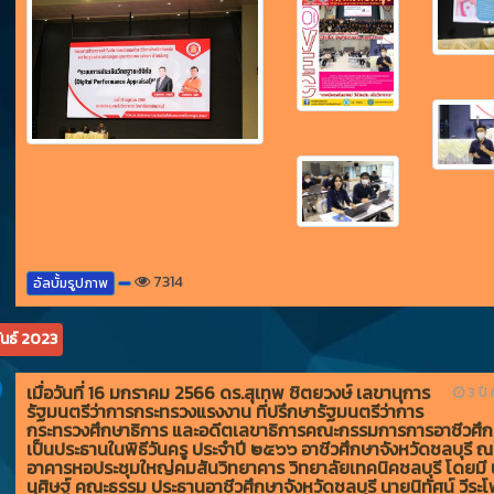
7314
อัลบั้มรูปภาพ
ันธ์ 2023
เมื่อวันที่ 16 มกราคม 2566 ดร.สุเทพ ชิตยวงษ์ เลขานุการ
3 ปี ท
รัฐมนตรีว่าการกระทรวงแรงงาน ที่ปรึกษารัฐมนตรีว่าการ
กระทรวงศึกษาธิการ และอดีตเลขาธิการคณะกรรมการการอาชีวศึ
เป็นประธานในพิธีวันครู ประจำปี ๒๕๖๖ อาชีวศึกษาจังหวัดชลบุรี ณ
อาคารหอประชุมใหญ่คมสันวิทยาคาร วิทยาลัยเทคนิคชลบุรี โดยมี
นุศิษฐ์ คณะธรรม ประธานอาชีวศึกษาจังหวัดชลบุรี นายนิทัศน์ วีระโพ