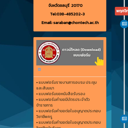
จังหวัดชลบุรี 20170
พฤศจิ
Tel:038-485202-3
Email: saraban@chontech.ac.th
•
แบบฟอร์มรายงานการอบรม ประชุม
และสัมมนา
•
แบบฟอร์มขอหนังสือรับรอง
•
แบบฟอร์มคำขอมีบัตรประจำตัว
ข้าราชการ
•
แบบฟอร์มคำขอต่อใบอนุญาตประกอบ
วิชาชีพครู
•
แบบฟอร์มคำขอต่อใบอนุญาตประกอบ