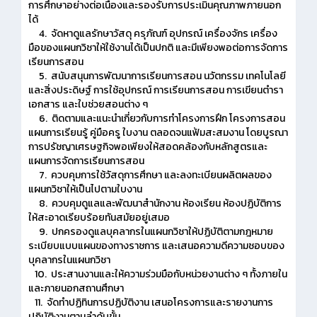
การศึกษาอย่างต่อเนื่องและรองรับการประเมินคุณภาพภายนอก
ได้
4. จัดหาดูแลรักษาวัสดุ ครุภัณฑ์ อุปกรณ์ เครื่องจักร เครื่อง
มือของแผนกวิชาให้ใช้งานได้เป็นปกติ และมีเพียงพอต่อการจัดการ
เรียนการสอน
5. สนับสนุนการพัฒนาการเรียนการสอน นวัตกรรม เทคโนโลยี
และสิ่งประดิษฐ์ การใช้อุปกรณ์ การเรียนการสอน การเขียนตำรา
เอกสาร และใบช่วยสอนต่าง ๆ
6. ติดตามและแนะนำเกี่ยวกับการทำโครงการฝึก โครงการสอน
แผนการเรียนรู้ คู่มือครู ใบงาน ตลอดจนแฟ้มสะสมงาน โดยบูรณา
การปรัชญาเศรษฐกิจพอเพียงให้สอดคล้องกับหลักสูตรและ
แผนการจัดการเรียนการสอน
7. ควบคุมการใช้วัสดุการศึกษา และลงทะเบียนผลิตผลของ
แผนกวิชาให้เป็นไปตามใบงาน
8. ควบคุมดูแลและพัฒนาสำนักงาน ห้องเรียน ห้องปฏิบัติการ
ให้สะอาดเรียบร้อยทันสมัยอยู่เสมอ
9. ปกครองดูแลบุคลากรในแผนกวิชาให้ปฏิบัติตามกฎหมาย
ระเบียบแบบแผนของทางราชการ และเสนอความดีความชอบของ
บุคลากรในแผนกวิชา
10. ประสานงานและให้ความร่วมมือกับหน่วยงานต่าง ๆ ทั้งภายใน
และภายนอกสถานศึกษา
11. จัดทำปฏิทินการปฏิบัติงาน เสนอโครงการและรายงานการ
ปฏิบัติงานตามลำดับขั้น