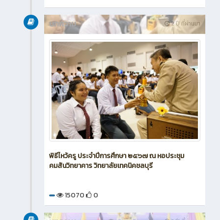
บทความ
2 ปี ที่ผ่านมา
พิธีไหว้ครู ประจำปีการศึกษา ๒๕๖๗ ณ หอประชุม
คมสันวิทยาคาร วิทยาลัยเทคนิคชลบุรี
15070
0