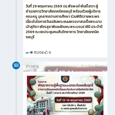
วันที่ 29 พฤษภาคม 2569 ดร.พีรพงษ์ พันธ์โสดา ผู้
อำนวยการวิทยาลัยเทคนิคชลบุรี พร้อมด้วยผู้บริหาร
คณะครู บุคลากรทางการศึกษา ร่วมพิธีถวายพระพร
เนื่องในโอกาสวันเฉลิมพระชนมพรรษาสมเด็จพระนาง
เจ้าสุทิดา พัชรสุธาพิมลลักษณ พระบรมราชินี ประจำปี
2569 ณ หอประชุมคมสันวิทยาคาร วิทยาลัยเทคนิค
ชลบุรี
15206
0
ข่าวสาร
3 เดือน ที่ผ่านมา