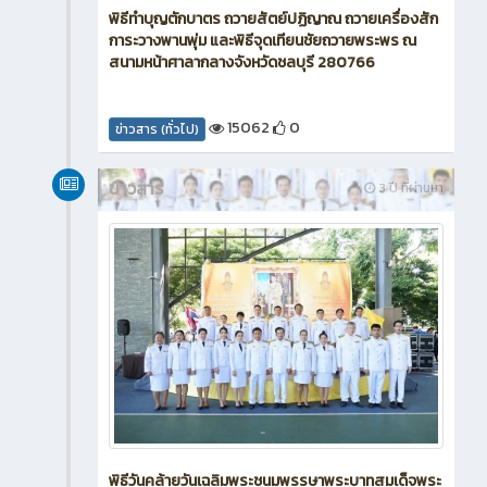
พิธีทำบุญตักบาตร ถวายสัตย์ปฏิญาณ ถวายเครื่องสัก
การะวางพานพุ่ม และพิธีจุดเทียนชัยถวายพระพร ณ
สนามหน้าศาลากลางจังหวัดชลบุรี 280766
15062
0
ข่าวสาร (ทั่วไป)
ข่าวสาร
3 ปี ที่ผ่านมา
พิธีวันคล้ายวันเฉลิมพระชนมพรรษาพระบาทสมเด็จพระ