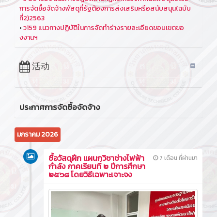
การจัดซื้อจัดจ้างพัสดุที่รัฐต้องการส่งเสริมหรือสนับสนุน(ฉบับ
ที่2)2563
•
ว159 แนวทางปฏิบัติในการจัดทำร่างรายละเอียดขอบเขตขอ
งงานฯ
活动
ประกาศการจัดซื้อจัดจ้าง
มกราคม 2026
ซื้อวัสดุฝึก แผนกวิชาช่างไฟฟ้า
7 เดือน ที่ผ่านมา
กำลัง ภาคเรียนที่ ๒ ปีการศึกษา
๒๕๖๘ โดยวิธีเฉพาะเจาะจง