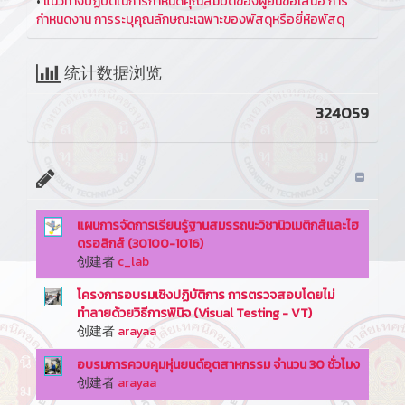
•
แนวทางปฏิบัติในการกำหนดคุณสมบัติของผู้ยื่นข้อเสนอ การ
กำหนดงาน การระบุคุณลักษณะเฉพาะของพัสดุหรือยี่ห้อพัสดุ
统计数据浏览
324059
แผนการจัดการเรียนรู้ฐานสมรรถนะวิชานิวเมติกส์และไฮ
ดรอลิกส์ (30100-1016)
创建者
c_lab
โครงการอบรมเชิงปฏิบัติการ การตรวจสอบโดยไม่
ทำลายด้วยวิธีการพินิจ (Visual Testing - VT)
创建者
arayaa
อบรมการควบคุมหุ่นยนต์อุตสาหกรรม จำนวน 30 ชั่วโมง
创建者
arayaa