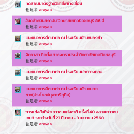
ทดสอบมาตรฐานวิชาชีพช่างเชื่อม
创建者
arayaa
วันคล้ายวันสถาปนาวิทยาลัยเทคนิคชลบุรี 86 ปี
创建者
arayaa
แนะแนวการศึกษาต่อ ณ โรงเรียนบ้านหนองข่า
创建者
arayaa
จิตอาสา ติดตั้งเสาธงตราประจำวิทยาลัยเทคนิคชลบุรี
创建者
arayaa
แนะแนวการศึกษาต่อ ณ โรงเรียนบ่อกวางทอง
创建者
arayaa
แนะแนวการศึกษาต่อ ณ โรงเรียนบ้านหนอง
ชาก(ประโยชน์บุพการีอุทิศ)
创建者
arayaa
การแข่งขันกีฬาเยาวชนแห่งชาติ ครั้งที่ 40 ฉลามเยาวชน
เกมส์ ระหว่างวันที่ 23 มีนาคม - 3 เมษายน 2568
创建者
arayaa