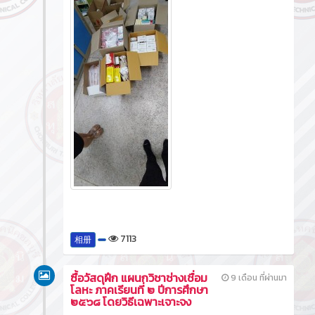
7113
相册
ซื้อวัสดุฝึก แผนกวิชาช่างเชื่อม
9 เดือน ที่ผ่านมา
โลหะ ภาคเรียนที่ ๒ ปีการศึกษา
๒๕๖๘ โดยวิธีเฉพาะเจาะจง