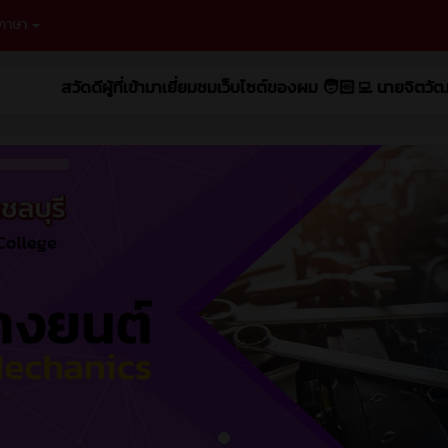
กภาษา
ดดีผู้ที่เข้ามาเยี่ยมชมเว็บไซต์ของผม 🧑🏻‍💻 นายจิตวัฒนาสัน เกษา