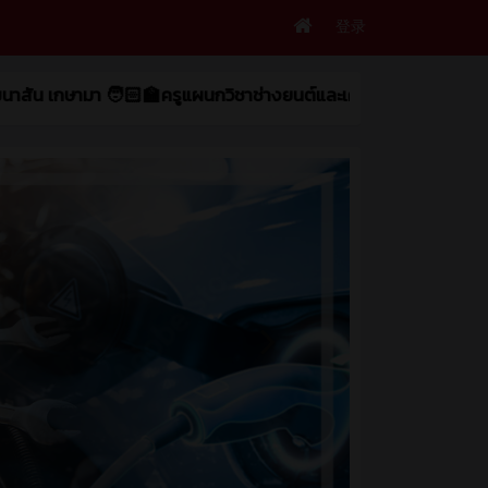
登录
มา 🧑🏻‍🏫ครูแผนกวิชาช่างยนต์และเครื่องกล