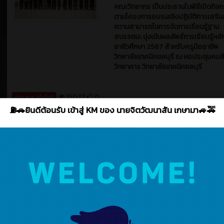
คณะวิทยากร เป็นประธานในพิธีเปิดกิจ
ตามโครงการอบรมเชิงปฏิบัติการเสริม
ความสามารถในการจัดการเรียนรู้ฐาน
สมรรถนะ มุ่งเน้นผลลัพธ์การเรียนรู้หล
อาชีวศึกษา 2567 สำหรับครูมืออาชีพ
วิทยาลัยเทคนิคชลบุรี ณ หอประชุมคมส
วิทยาคาร วิทยาลัยเทคนิคชลบุรี
15077
0
ข่าวสาร (ทั่วไป)
คม 2025
新闻
1 ปี 
เมื่อวันที่ 9 กรกฎาคม 2568 ดร.พีรพงษ์
โสดา ผู้อำนวยการวิทยาลัยเทคนิคชลบุ
หมายให้นายอนุชิต อนุศรี รองผู้อำนวย
ฝ่ายพัฒนากิจการนักเรียน นักศึกษา พร
ด้วย คณะครู เข้าร่วมกิจกรรมตามโครง
ส่งเสริมงานประเพณีแห่เทียน วันเข้าพ