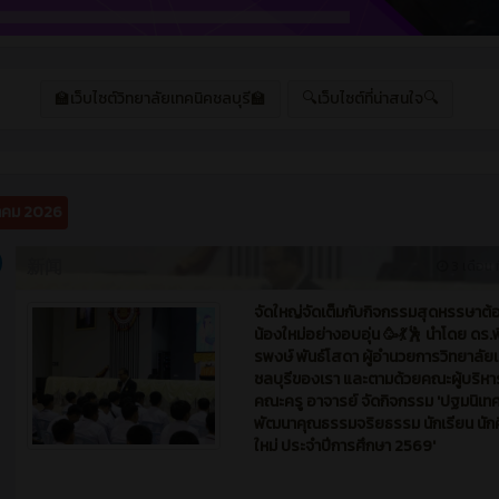
🏫เว็บไซต์วิทยาลัยเทคนิคชลบุรี🏫
🔍เว็บไซต์ที่น่าสนใจ🔍
คม 2026
新闻
3 เดือน ท
จัดใหญ่จัดเต็มกับกิจกรรมสุดหรรษาต้
น้องใหม่อย่างอบอุ่น 🥳💃🕺 นำโดย ดร.พ
รพงษ์ พันธ์โสดา ผู้อำนวยการวิทยาลัย
ชลบุรีของเรา และตามด้วยคณะผู้บริห
คณะครู อาจารย์ จัดกิจกรรม 'ปฐมนิเท
พัฒนาคุณธรรมจริยธรรม นักเรียน นัก
ใหม่ ประจำปีการศึกษา 2569'