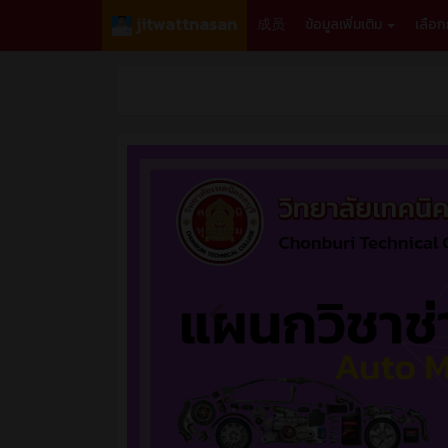
jitwattnasan
成员
ข้อมูลเพิ่มเติม
เลือ
สวั