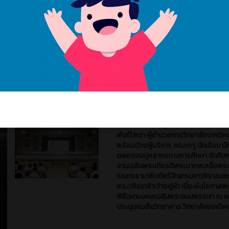
เพื่อส่งเสริมให้ประชาชนได้มีส่วนร่วมใ
สืบสานและอนุรักษ์ ประเพณี การถวายเ
พรรษา ประจำปีการศึกษา 2568 ณ วัดเน
จำนงค์ ตำบลหนองชาก อำเภอบ้านบึง จ
ชลบุรี
15008
0
ข่าวสาร (ทั่วไป)
新闻
1 ปี 
เมื่อวันที่ 25 กรกฎาคม 2568 ดร.พีรพง
พันธ์โสดา ผู้อำนวยการวิทยาลัยเทคนิคช
พร้อมด้วยผู้บริหาร คณะครู นักเรียน นั
ตลอดจนบุคลากรทางการศึกษา จัดกิจ
งานเฉลิมพระเกียรติพระบาทสมเด็จพร
เมนทรรามาธิบดีศรีสินทรมหาวชิราลง
พระวชิรเกล้าเจ้าอยู่หัว เนื่องในโอกาส
พิธีมหามงคลเฉลิมพระชนมพรรษา ณ 
ประชุมคมสันวิทยาคาร วิทยาลัยเทคนิคช