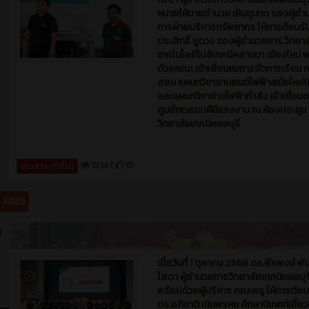
หมายให้นายอำนวย เหิมขุนทด รองผู้อำ
การฝ่ายบริหารทรัพยากร ให้การต้อนรั
ประสิทธิ์ ชูดวง รองผู้อำนวยการ วิทยา
เทคโนโลยีโปลิเทคนิคลานนา เชียงใหม่ 
ด้วยคณะ เข้าเยี่ยมชมการจัดการเรียน 
สอน แผนกวิชายานยนต์ไฟฟ้าสมัยใหม่(
และแผนกวิชาช่างไฟฟ้ากำลัง เข้าเยี่ยม
ศูนย์ทดสอบฝีมืแรงงาน ณ ห้องประชุม
วิทยาลัยเทคนิคชลบุรี
15147
0
ข่าวสาร (ทั่วไป)
ม 2025
新闻
10 เดือน ท
เมื่อวันที่ 1 ตุลาคม 2568 ดร.พีรพงษ์ พัน
โสดา ผู้อำนวยการวิทยาลัยเทคนิคชลบุร
พร้อมด้วยผู้บริหาร คณะครู ให้การต้อน
ดร.อภิชาติ เนินพรหม ศึกษานิเทศก์เชี่