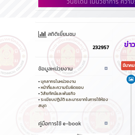
สถิติเยี่ยมชม
ข่า
232957
มีนาคม
ข้อมูลหน่วยงาน
•
บุคลากรในหน่วยงาน
•
หน้าที่และความรับผิดชอบ
•
วิสัยทัศน์และพันธกิจ
•
ระเบียบปฏิบัติ และมารยาทในการใช้ห้อง
สมุด
คู่มือการใช้ e-book