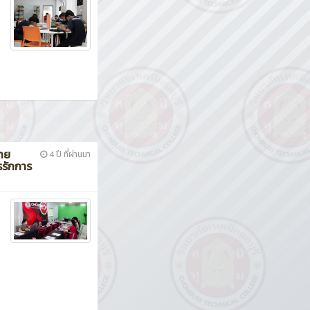
ิทย
4 ปี ที่ผ่านมา
รรักการ