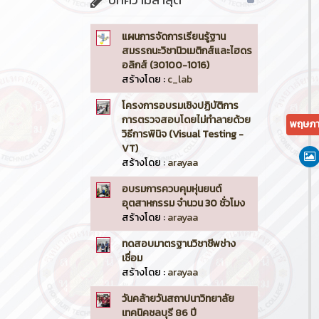
แผนการจัดการเรียนรู้ฐาน
สมรรถนะวิชานิวเมติกส์และไฮดร
อลิกส์ (30100-1016)
สร้างโดย :
c_lab
โครงการอบรมเชิงปฏิบัติการ
การตรวจสอบโดยไม่ทำลายด้วย
พฤษภา
วิธีการพินิจ (Visual Testing -
VT)
สร้างโดย :
arayaa
อบรมการควบคุมหุ่นยนต์
อุตสาหกรรม จำนวน 30 ชั่วโมง
สร้างโดย :
arayaa
ทดสอบมาตรฐานวิชาชีพช่าง
เชื่อม
สร้างโดย :
arayaa
วันคล้ายวันสถาปนาวิทยาลัย
เทคนิคชลบุรี 86 ปี