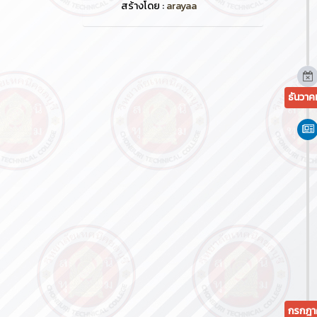
สร้างโดย :
arayaa
ธันวา
กรกฎา