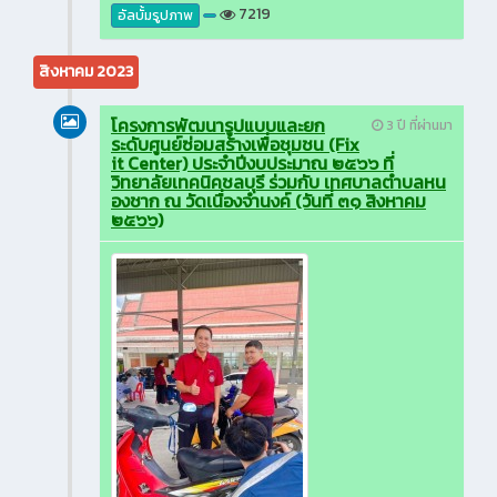
7219
อัลบั้มรูปภาพ
สิงหาคม 2023
โครงการพัฒนารูปแบบและยก
3 ปี ที่ผ่านมา
ระดับศูนย์ซ่อมสร้างเพื่อชุมชน (Fix
it Center) ประจำปีงบประมาณ ๒๕๖๖ ที่
วิทยาลัยเทคนิคชลบุรี ร่วมกับ เทศบาลตำบลหน
องชาก ณ วัดเนื่องจำนงค์ (วันที่ ๓๑ สิงหาคม
๒๕๖๖)