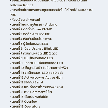
•
ออกแบบหุ่นยนต์เดินตามเส้น 4 เซ็นเซอร์ : Arduino Line
Follower Robot
•
การเขียนโปรแกรมควบคุมแขนกลอัตโนมัติโดยใช้ KUKA SIM
PRO
•
ห้องเรียน tinkercad
•
ตอนที่ 1 แนะนำอุปกรณ์ - Arduino
•
ตอนที่ 2 ติดตั้ง Driver CH340
•
ตอนที่ 3 ติดตั้ง Arduino IDE
•
ตอนที่ 4 เริ่มต้นเขียนโปรแกรม
•
ตอนที่ 5 รู้จักกับหลอด LED
•
ตอนที่ 6 เขียนโปรแกรม Blink LED
•
ตอนที่ 7 ควบคุมหลอด LED 2 ดวง
•
ตอนที่ 8 แบบฝึกหัดหลอด LED
•
ตอนที่ 9 (เฉลย) แบบฝึกหัดหลอด LED
•
ตอนที่ 10 พื้นฐานไฟฟ้า 1 ปริมาณทางไฟฟ้า
•
ตอนที่ 11 เจาะลึกหลอด LED และ Diode
•
ตอนที่ 12 Active Low vs Active High
•
ตอนที่ 13 รู้จักกับ Serial
•
ตอนที่ 14 เจาะลึกการทำงานของ Serial
•
ตอนที่ 15 การ Comment โค้ด
•
ตอนที่ 16 ตัวแปร Variable
•
ตอนที่ 17 Overflow
•
ตอนที่ 18 Operators