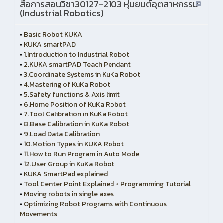
สื่อการสอนวิชา30127-2103 หุ่นยนต์อุตสาหกรรม
(Industrial Robotics)
•
Basic Robot KUKA
•
KUKA smartPAD
•
1.Introduction to Industrial Robot
•
2.KUKA smartPAD Teach Pendant
•
3.Coordinate Systems in KuKa Robot
•
4.Mastering of KuKa Robot
•
5.Safety functions & Axis limit
•
6.Home Position of KuKa Robot
•
7.Tool Calibration in KuKa Robot
•
8.Base Calibration in KuKa Robot
•
9.Load Data Calibration
•
10.Motion Types in KUKA Robot
•
11.How to Run Program in Auto Mode
•
12.User Group in KuKa Robot
•
KUKA SmartPad explained
•
Tool Center Point Explained + Programming Tutorial
•
Moving robots in single axes
•
Optimizing Robot Programs with Continuous
Movements