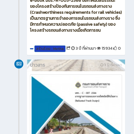
e-book มขร.-R-005-2566 ข้อกำหนดสมรรถนะ
ของโครงสร้างป้องกันการชนในรถขนส่งทางราง
(Crashworthiness requirements for rail vehicles)
เป็นมาตรฐานการจำลองการชนในรถขนส่งทางราง ซึ่ง
มีการกำหนดความปลอดภัย (passive safety) ของ
โครงสร้างรถขนส่งทางรางเมื่อเกิดการชน
3 ปี ที่ผ่านมา
15934
0
สร้างโดย : Metha
ข่าวสาร
3 ปี ที่ผ่านมา